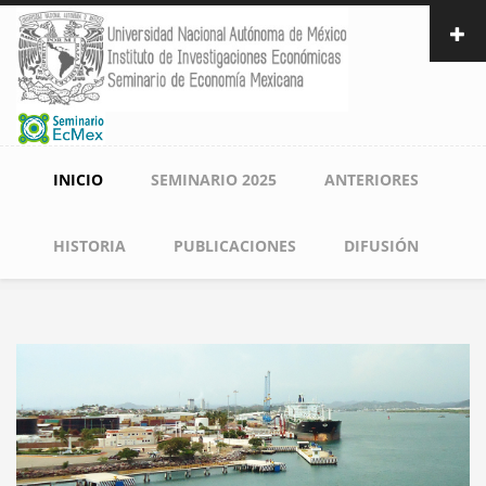
Pasar
al
contenido
principal
Navegación
INICIO
SEMINARIO 2025
ANTERIORES
principal
HISTORIA
PUBLICACIONES
DIFUSIÓN