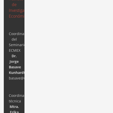
de
Investigaciones
Económicas
Coordinación
del
Seminario
ECMEX
Dr.
Jorge
Basave
Kunhardt
basave@unam.mx
Coordinación
técnica
Mtra.
Erika