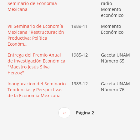
Seminario de Economía
radio
Mexicana
Momento
económico
VII Seminario de Economía
1989-11
Momento
Mexicana "Restructuración
Económico
Productiva: Política
Económ…
Entrega del Premio Anual
1985-12
Gaceta UNAM
de Investigación Económica
Número 65
"Maestro Jesús Silva
Herzog"
Inauguracion del Seminario
1983-12
Gaceta UNAM
Tendencias y Perspectivas
Número 76
de la Economia Mexicana
Página
‹‹
Página 2
Paginación
anterior