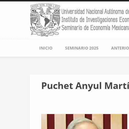
Pasar
al
contenido
principal
Navegación
INICIO
SEMINARIO 2025
ANTERIO
principal
Puchet Anyul Mart